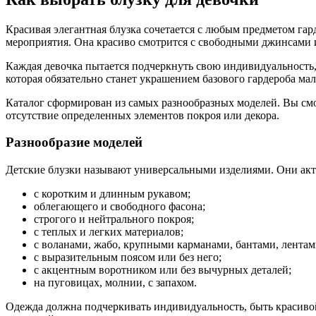
Красивая элегантная блузка сочетается с любым предметом г
мероприятия. Она красиво смотрится с свободными джинсами 
Каждая девочка пытается подчеркнуть свою индивидуальность,
которая обязательно станет украшением базового гардероба ма
Каталог сформирован из самых разнообразных моделей. Вы смож
отсутствие определенных элементов покроя или декора.
Разнообразие моделей
Детские блузки называют универсальными изделиями. Они акту
с коротким и длинным рукавом;
облегающего и свободного фасона;
строгого и нейтрального покроя;
с теплых и легких материалов;
с воланами, жабо, крупными карманами, бантами, лентам
с выразительным поясом или без него;
с акцентным воротником или без вычурных деталей;
на пуговицах, молнии, с запахом.
Одежда должна подчеркивать индивидуальность, быть красивой 