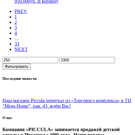
950.00
руб.
В корзину
PREV
1
2
3
4
…
33
NEXT
Фильтровать
Последние новости
Наш магазин Piccula переехал из «Торгового комплекса» в ТЦ
“Mega Home”, пав. 43, ждём Вас!
О нас
Компания «PICCULA» занимается продажей детской
одежды в Иркутске с 1995 года. Наши товары