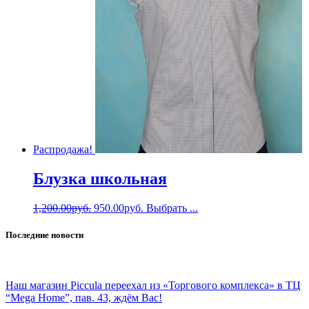
Распродажа!
Блузка школьная
1,200.00
руб.
950.00
руб.
Выбрать ...
Последние новости
Наш магазин Piccula переехал из «Торгового комплекса» в ТЦ
“Mega Home”, пав. 43, ждём Вас!