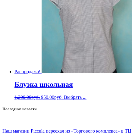
Распродажа!
Блузка школьная
1,200.00
руб.
950.00
руб.
Выбрать ...
Последние новости
Наш магазин Piccula переехал из «Торгового комплекса» в ТЦ