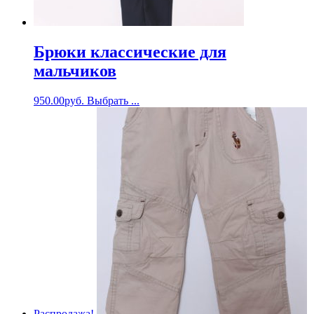
Брюки классические для
мальчиков
950.00
руб.
Выбрать ...
Распродажа!