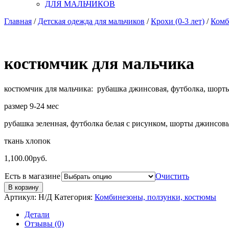
ДЛЯ МАЛЬЧИКОВ
Главная
/
Детская одежда для мальчиков
/
Крохи (0-3 лет)
/
Комб
костюмчик для мальчика
костюмчик для мальчика: рубашка джинсовая, футболка, шор
размер 9-24 мес
рубашка зеленная, футболка белая с рисунком, шорты джинсов
ткань хлопок
1,100.00
руб.
Есть в магазине
Очистить
В корзину
Артикул:
Н/Д
Категория:
Комбинезоны, ползунки, костюмы
Детали
Отзывы (0)