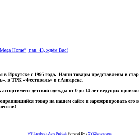
Mega Home”, пав. 43, ждём Вас!
 в Иркутске с 1995 года. Наши товары представлены в ста
», в ТРК «Фестиваль» в г.Ангарске.
 ассортимент детской одежды от 0 до 14 лет ведущих произв
равившийся товар на нашем сайте и зарезервировать его в к
иентов!
WP Facebook Auto Publish
Powered By :
XYZScripts.com