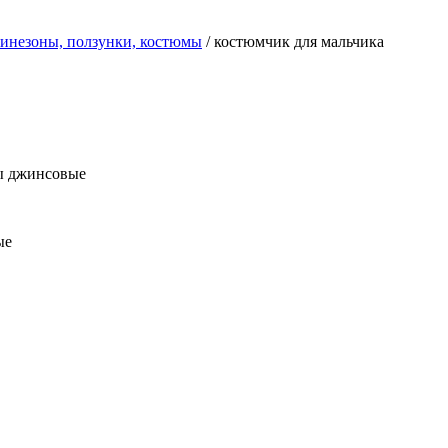
инезоны, ползунки, костюмы
/ костюмчик для мальчика
ты джинсовые
ые