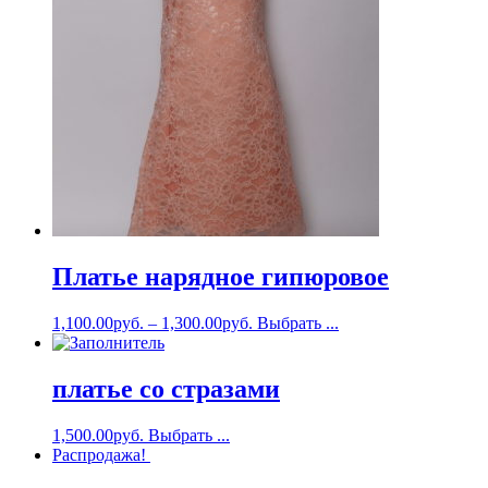
Платье нарядное гипюровое
1,100.00
руб.
–
1,300.00
руб.
Выбрать ...
платье со стразами
1,500.00
руб.
Выбрать ...
Распродажа!