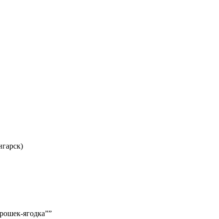
нгарск)
орошек-ягодка””