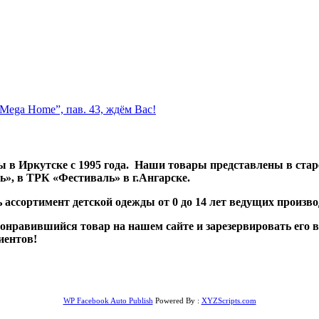
Mega Home”, пав. 43, ждём Вас!
 в Иркутске с 1995 года. Наши товары представлены в ста
», в ТРК «Фестиваль» в г.Ангарске.
 ассортимент детской одежды от 0 до 14 лет ведущих произв
равившийся товар на нашем сайте и зарезервировать его в к
иентов!
WP Facebook Auto Publish
Powered By :
XYZScripts.com