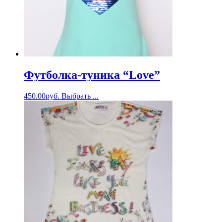
Футболка-туника “Love”
450.00
руб.
Выбрать ...