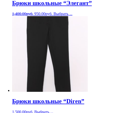
Брюки школьные “Элегант”
1,400.00
руб.
950.00
руб.
Выбрать ...
Брюки школьные “Diren”
1,500.00
руб.
Выбрать ...