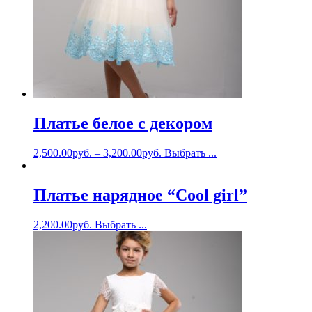
Платье белое с декором
2,500.00
руб.
–
3,200.00
руб.
Выбрать ...
Платье нарядное “Cool girl”
2,200.00
руб.
Выбрать ...