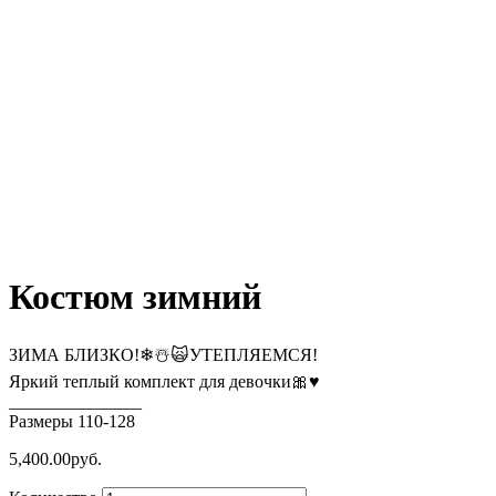
Костюм зимний
ЗИМА БЛИЗКО!❄☃️🙀УТЕПЛЯЕМСЯ!
Яркий теплый комплект для девочки🎀♥️
_______________
Размеры 110-128
5,400.00
руб.